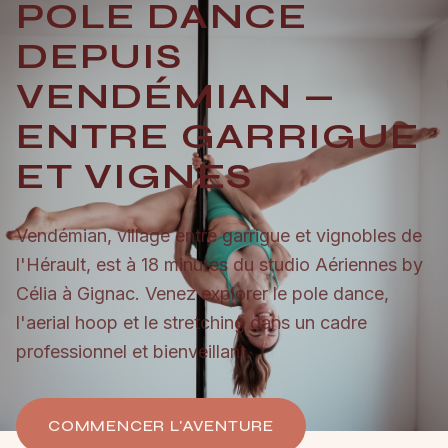
POLE DANCE
DEPUIS
VENDÉMIAN —
ENTRE GARRIGUE
ET VIGNES
Vendémian, village entre garrigue et vignobles de
l'Hérault, est à 18 minutes du studio Aériennes by
Célia à Gignac. Venez explorer le pole dance,
l'aerial hoop et le stretching dans un cadre
professionnel et bienveillant.
COMMENCER L'AVENTURE