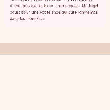
d'une émission radio ou d'un podcast. Un trajet
court pour une expérience qui dure longtemps
dans les mémoires.
DISCIPLINES AVEC
ICÔNES
POLE DANCE
Art et sport — barre verticale — tous niveaux