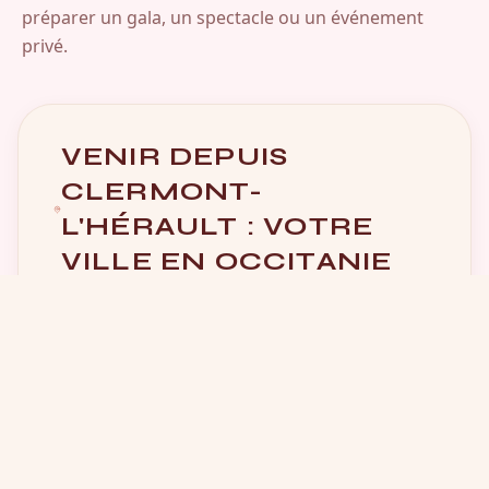
préparer un gala, un spectacle ou un événement
privé.
VENIR DEPUIS
CLERMONT-
L'HÉRAULT : VOTRE
VILLE EN OCCITANIE
15 minutes
par l'A75 puis la sortie A750
direction Gignac.
Adresse :
1 Rue du Pont, 34150 Gignac
—
facile à trouver.
Parking gratuit juste devant le studio, pas
besoin de chercher.