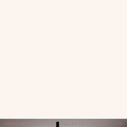
SAINT-FÉLIX-DE-LODEZ · VALLÉE DE L'HÉRAULT · ~15