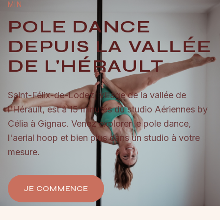
MIN
POLE DANCE
DEPUIS LA VALLÉE
DE L'HÉRAULT
Saint-Félix-de-Lodez, village de la vallée de
l'Hérault, est à 15 minutes du studio Aériennes by
Célia à Gignac. Venez explorer le pole dance,
l'aerial hoop et bien plus dans un studio à votre
mesure.
JE COMMENCE