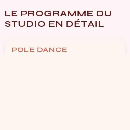
LE PROGRAMME DU
STUDIO EN DÉTAIL
POLE DANCE
L'art majeur de notre studio. Des premiers tours
aux figures spectaculaires, chaque séance est
une progression vers plus de grâce et de
puissance sur la barre verticale.
POLE FITNESS
Une approche orientée performance physique :